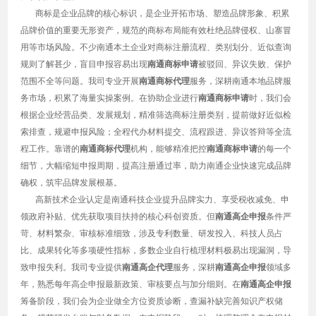
商标是企业品牌的核心标识，是企业开拓市场、塑造品牌形象、积累
品牌价值的重要无形资产，规范的商标布局能有效杜绝品牌侵权、山寨冒
用等市场风险。不少南通本土企业对商标注册流程、类别划分、近似查询
规则了解甚少，盲目申报容易出现
南通商标申请
被驳回、异议失败、保护
范围不全等问题。我司专业开展
南通商标代理
服务，深耕南通本地品牌服
务市场，积累了海量实操案例。在协助企业进行
南通商标申请
时，我们会
根据企业经营品类、发展规划，精准筛选商标注册类别，提前做好近似检
索排查，规避申报风险；全程代办材料提交、流程跟进、异议答辩等全流
程工作。靠谱的
南通商标代理
机构，能够精准把控
南通商标申请
的每一个
细节，大幅缩短申报周期，提高注册通过率，助力南通企业快速完成品牌
确权，筑牢品牌发展根基。
高新技术企业认定是南通科技企业提升品牌实力、享受税收减免、申
领政府补贴、优先获取项目扶持的核心科创资质。但
南通高企申报
条件严
苛、材料繁杂、审核标准细致，涉及专利数量、研发投入、科技人员占
比、成果转化等多项硬性指标，多数企业自行梳理材料极易出现漏洞，导
致申报失利。我司专业提供
南通高企代理
服务，深耕
南通高企申报
领域多
年，熟悉每年高企申报最新政策、审核要点与加分细则。在
南通高企申报
筹备阶段，我们会为企业做全方位资质诊断，查漏补缺完善知识产权储