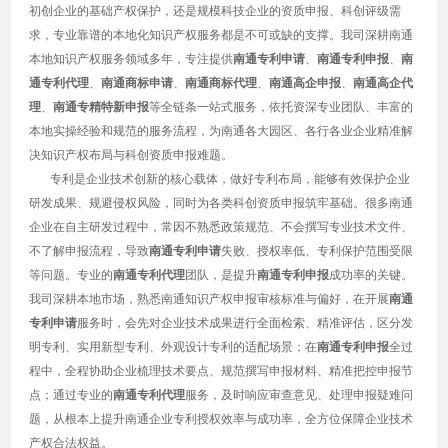
初创企业的基础产权保护，还是规模科技企业的资质申报、科创评级需
求，专业靠谱的本地化知识产权服务都是不可或缺的支撑。我司深耕南通
本地知识产权服务领域多年，专注提供
南通专利申请
、
南通专利申报
、
南
通专利代理
、
南通商标申请
、
南通商标代理
、
南通高企申报
、
南通高企代
理
、
南通专精特新申报
等全链条一站式服务，依托资深专业团队、丰富的
本地实操经验和规范的服务流程，为南通各大园区、各行各业企业精准解
决知识产权布局与科创资质申报难题。
专利是企业技术创新的核心载体，做好专利布局，能够有效保护企业
研发成果、规避侵权风险，同时为各类科创资质申报筑牢基础。很多南通
企业在自主研发过程中，常因不熟悉政策规范、不会撰写专业技术文件、
不了解申报流程，导致
南通专利申请
失败、授权率低、专利保护范围受限
等问题。专业的
南通专利代理
团队，是提升
南通专利申报
成功率的关键。
我司深耕本地市场，熟悉南通知识产权申报审核标准与偏好，在开展
南通
专利申请
服务时，会先对企业技术成果进行全面检索、精准评估，区分发
明专利、实用新型专利、外观设计专利的适配场景；在
南通专利申报
全过
程中，全程协助企业梳理技术要点、规范撰写申报材料、精准把控申报节
点；通过专业的
南通专利代理
服务，及时响应审查意见、处理申报疑难问
题，从根本上提升南通企业专利授权效率与成功率，全方位保障企业技术
产权合法权益。