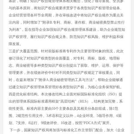
条款，明确了知识产权合规管理体系相关概念，强化了领导重视、全员参
与的基本原则，将知识产权合规要求贯穿于各类型知识产权管理全链条、
企业经营管理各环节全周期，并在审核改进中将知识产权合规作为重点关
注内容，同时增加了“附录B.专利、商标、著作权、商业秘密典型禁止性行
为列表”，旨在指导企业加强知识产权合规管理体系建设，助力企业规范知
识产权管理、履行知识产权合规义务、防范知识产权风险、维护利益和保
障发展。
三是扩大覆盖范围。针对前版标准将专利作为主要管理对象的情况，此次
修订强化了对知识产权类型的全面覆盖，对专利、商标、版权、地理标
志、商业秘密等多种类型知识产权分别提出了获取、维护、运用、保护等
管理要求，并在绩效评价中针对不同类型知识产权规定了审核重点，同
时，在篇末增加了“附录A.商业秘密管理的工具与方法”，帮助企业能够通
过建立知识产权管理体系管理好各类型知识产权，为核心业务保驾护航。
四是优化标准结构。本次修改结构上全面对标国际标准化组织（ISO）提
出的管理体系国际标准通用框架“高层结构”（HLS），结构更加完整，系
统性更强。标准内容主要由10个主要条款及其相关分条款组成，除1范
围、2规范性引用文件、3术语和定义以外，4企业环境、5领导作用、6策
划、7支持、8运行、9绩效评价、10改进，按照“PDCA方式”展开。
下一步，国家知识产权局将加强与标准化工作主管部门配合，加大《企业