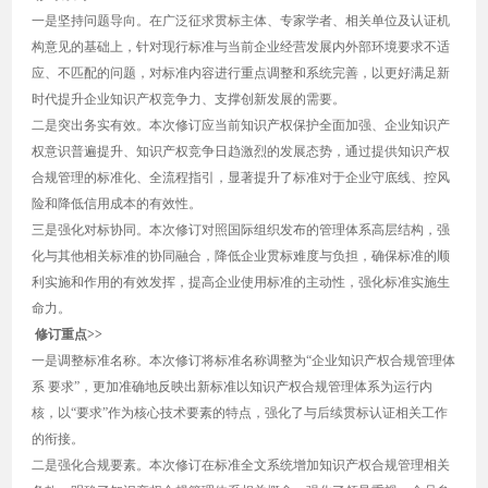
一是坚持问题导向。在广泛征求贯标主体、专家学者、相关单位及认证机
构意见的基础上，针对现行标准与当前企业经营发展内外部环境要求不适
应、不匹配的问题，对标准内容进行重点调整和系统完善，以更好满足新
时代提升企业知识产权竞争力、支撑创新发展的需要。
二是突出务实有效。本次修订应当前知识产权保护全面加强、企业知识产
权意识普遍提升、知识产权竞争日趋激烈的发展态势，通过提供知识产权
合规管理的标准化、全流程指引，显著提升了标准对于企业守底线、控风
险和降低信用成本的有效性。
三是强化对标协同。本次修订对照国际组织发布的管理体系高层结构，强
化与其他相关标准的协同融合，降低企业贯标难度与负担，确保标准的顺
利实施和作用的有效发挥，提高企业使用标准的主动性，强化标准实施生
命力。
修订重点>>
一是调整标准名称。本次修订将标准名称调整为“企业知识产权合规管理体
系 要求”，更加准确地反映出新标准以知识产权合规管理体系为运行内
核，以“要求”作为核心技术要素的特点，强化了与后续贯标认证相关工作
的衔接。
二是强化合规要素。本次修订在标准全文系统增加知识产权合规管理相关