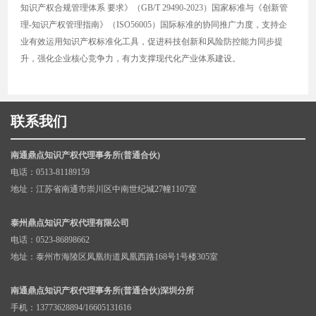
知识产权合规管理体系 要求》（GB/T 29490-2023）国家标准与《创新管
理-知识产权管理指南》（ISO56005）国际标准的协同推广力度，支持企
业有效运用知识产权标准化工具，促进科技创新和风险防控能力同步提
升，强化企业核心竞争力，有力支撑现代化产业体系建设。
联系我们
南通鼎点知识产权代理事务所(普通合伙)
电话：0513-81189159
地址：江苏省南通市崇川区中南世纪城27幢1107室
泰州鼎点知识产权代理有限公司
电话：0523-86898662
地址：泰州市海陵区凤凰街道凤凰西路168号1号楼305室
南通鼎点知识产权代理事务所(普通合伙)深圳分所
手机：13773628894/16605131616