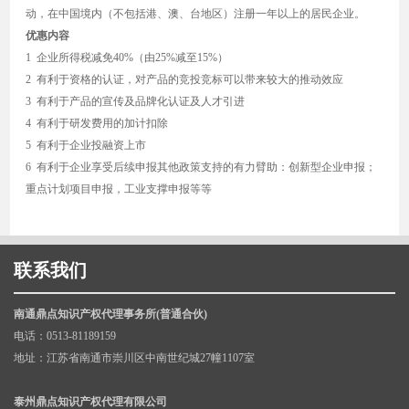
动，在中国境内（不包括港、澳、台地区）注册一年以上的居民企业。
优惠内容
1 企业所得税减免40%（由25%减至15%）
2 有利于资格的认证，对产品的竞投竞标可以带来较大的推动效应
3 有利于产品的宣传及品牌化认证及人才引进
4 有利于研发费用的加计扣除
5 有利于企业投融资上市
6 有利于企业享受后续申报其他政策支持的有力臂助：创新型企业申报；
重点计划项目申报，工业支撑申报等等
联系我们
南通鼎点知识产权代理事务所(普通合伙)
电话：0513-81189159
地址：江苏省南通市崇川区中南世纪城27幢1107室
泰州鼎点知识产权代理有限公司