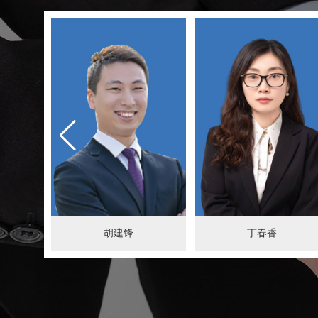
胡建锋
丁春香