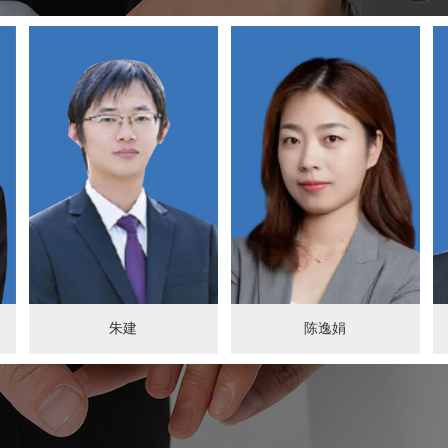
朱建
陈逸娟