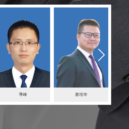
季峰
蔡培华