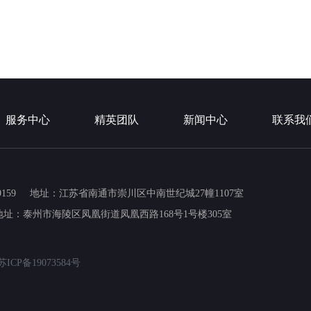
服务中心
精英团队
新闻中心
联系我
159
地址：江苏省南通市崇川区中南世纪城27幢1107室
地址：泰州市海陵区凤凰街道凤凰西路168号1号楼305室
ICP备19073584号